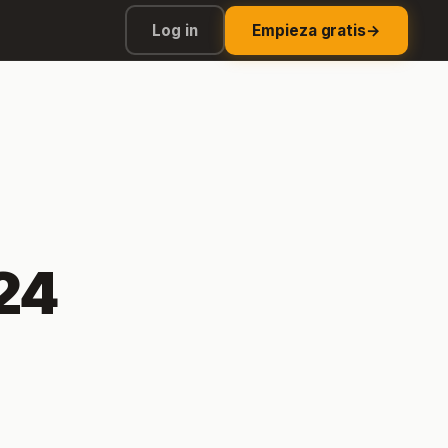
Log in
Empieza gratis
→
24