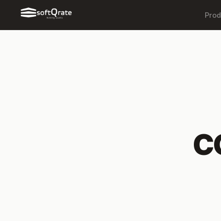
Prod
C