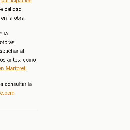
a
participación
de calidad
 en la obra.
 la
otoras,
escuchar al
dos antes, como
n Martorell
.
s consultar la
te.com
.