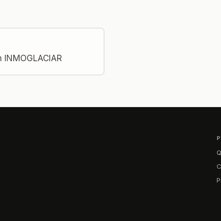
on INMOGLACIAR
Q
C
P