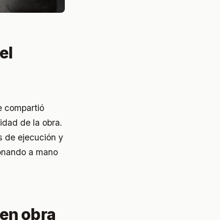
el
e compartió
idad de la obra.
s de ejecución y
ionando a mano
 en obra