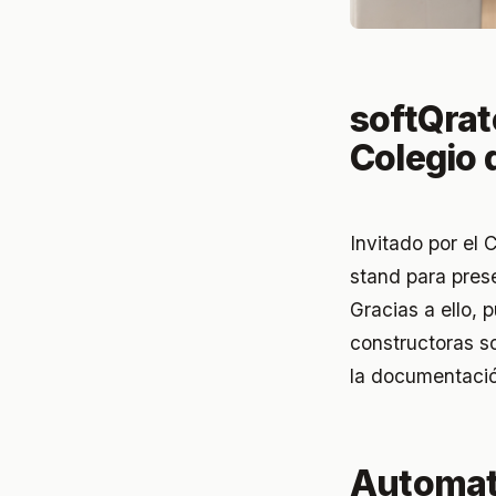
softQra
Colegio 
Invitado por el
stand para prese
Gracias a ello, 
constructoras s
la documentació
Automati