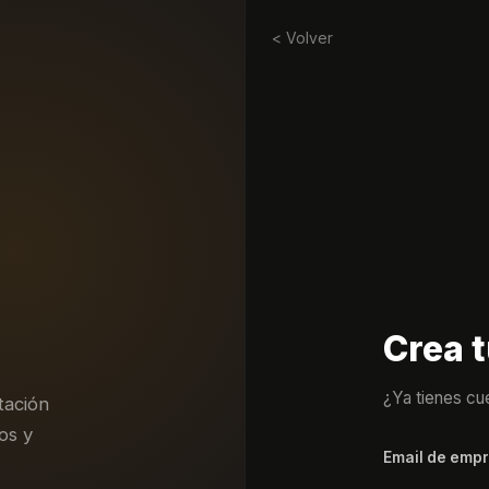
< Volver
Crea t
¿Ya tienes cu
tación
os y
Email de emp